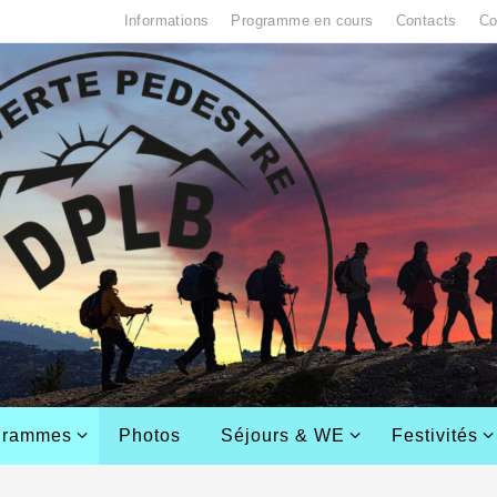
Informations
Programme en cours
Contacts
Co
grammes
Photos
Séjours & WE
Festivités