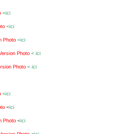
o
<ici
to
<ici
n Photo
<ici
Version Photo
< ici
rsion Photo
< ici
o
<ici
to
<
ici
n Photo
<
ici