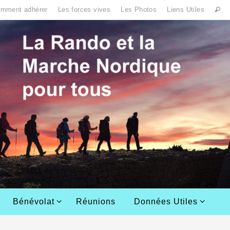
mment adhérer
Les forces vives
Les Photos
Liens Utiles
Bénévolat
Réunions
Données Utiles