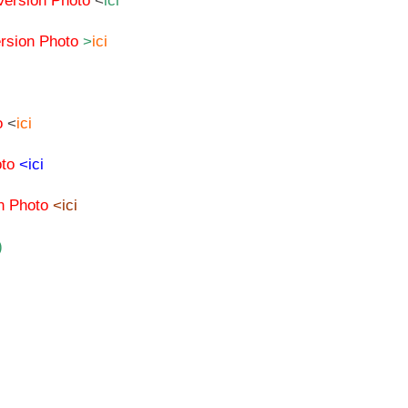
Version Photo
<
ici
rsion Photo
>
ici
o
<
ici
to
<ici
n Photo
<ici
)