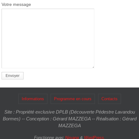
Votre message
Informations
Programme en cours
Contacts
Site : Propriété exclusive DPLB (Découverte Pédestre Lavandou
Bormes) -- Conception : Gérard MAZZEGA -- Réalisation : Gérard
MAZZEGA
Fonctionne avec
Nirvana
&
WordPress.